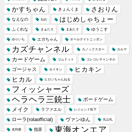
かすちゃん
さおりん
きょんくま
はじめしゃちょー
なえなの
ねお
ふくれな
ゆうこす
まぁたそ
まあたそ
エガちゃん
ゆりいち
オールナイトニッポン
カズチャンネル
カノックスター
カルマ
カードゲーム
コムドット
コレコレチャンネル
ヒカキン
ゴージャス
セイキン
ヒカル
ヒロシちゃんねる
フィッシャーズ
ヘラヘラ三銃士
ボードゲーム
メイク
ラファエル
レジェンド松下
ローラ(rolaofficial)
ヴァンゆん
丸山礼
東海オンエア
指原
友利新