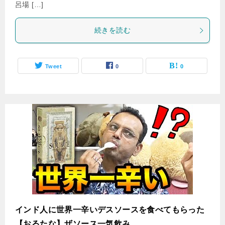
呂場 […]
続きを読む
Tweet
0
0
インド人に世界一辛いデスソースを食べてもらった
【おるたな】ザソース一気飲み