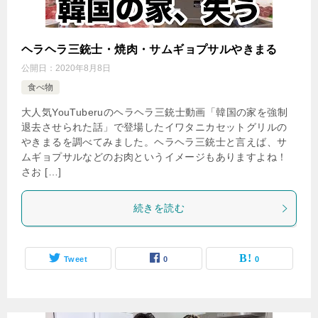
ヘラヘラ三銃士・焼肉・サムギョプサルやきまる
公開日：
2020年8月8日
食べ物
大人気YouTuberuのヘラヘラ三銃士動画「韓国の家を強制
退去させられた話」で登場したイワタニカセットグリルの
やきまるを調べてみました。ヘラヘラ三銃士と言えば、サ
ムギョプサルなどのお肉というイメージもありますよね！
さお […]
続きを読む
Tweet
0
0