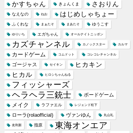
かすちゃん
さおりん
きょんくま
はじめしゃちょー
なえなの
ねお
ふくれな
ゆうこす
まぁたそ
まあたそ
エガちゃん
ゆりいち
オールナイトニッポン
カズチャンネル
カノックスター
カルマ
カードゲーム
コムドット
コレコレチャンネル
ヒカキン
ゴージャス
セイキン
ヒカル
ヒロシちゃんねる
フィッシャーズ
ヘラヘラ三銃士
ボードゲーム
メイク
ラファエル
レジェンド松下
ローラ(rolaofficial)
ヴァンゆん
丸山礼
東海オンエア
指原
友利新