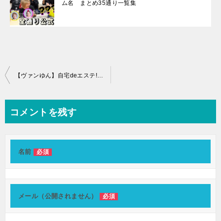
ム名 まとめ35通り一覧集
投
【ヴァンゆん】自宅deエステ!?オイルマッサージ
稿
ナ
コメントを残す
ビ
ゲ
ー
名前
必須
シ
ョ
メール（公開されません）
必須
ン