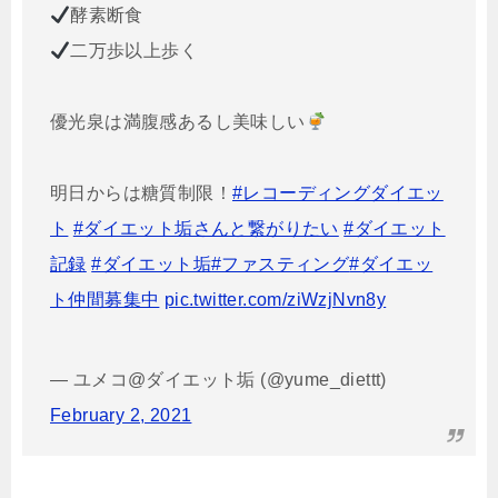
酵素断食
二万歩以上歩く
優光泉は満腹感あるし美味しい
明日からは糖質制限！
#レコーディングダイエッ
ト
#ダイエット垢さんと繋がりたい
#ダイエット
記録
#ダイエット垢
#ファスティング
#ダイエッ
ト仲間募集中
pic.twitter.com/ziWzjNvn8y
— ユメコ@ダイエット垢 (@yume_diettt)
February 2, 2021