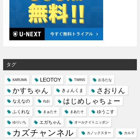
タグ
LEOTOY
KARUMA
TWINS
おるたな
かすちゃん
さおりん
きょんくま
はじめしゃちょー
なえなの
ねお
ふくれな
ゆうこす
まぁたそ
まあたそ
エガちゃん
ゆりいち
オールナイトニッポン
カズチャンネル
カノックスター
カルマ