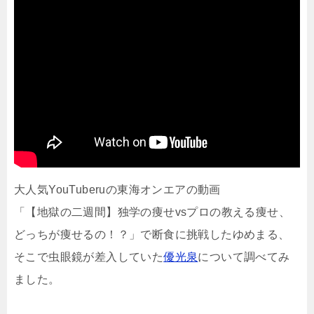
大人気YouTuberuの東海オンエアの動画
「【地獄の二週間】独学の痩せvsプロの教える痩せ、
どっちが痩せるの！？」で断食に挑戦したゆめまる、
そこで虫眼鏡が差入していた
優光泉
について調べてみ
ました。