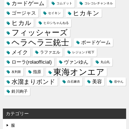
カードゲーム
コムドット
コレコレチャンネル
ヒカキン
ゴージャス
セイキン
ヒカル
ヒロシちゃんねる
フィッシャーズ
ヘラヘラ三銃士
ボードゲーム
メイク
ラファエル
レジェンド松下
ローラ(rolaofficial)
ヴァンゆん
丸山礼
東海オンエア
指原
友利新
水溜まりボンド
美容
白石麻衣
谷やん
鈴川絢子
カテゴリー
服