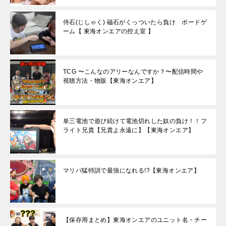
侍石(じしゃく) 磁石がくっついたら負け ボードゲ
ーム【 東海オンエアの控え室 】
TCG 〜こんなのアリーなんですか？〜配信時間や
視聴方法・物販【東海オンエア】
単三電池で遊び続けて電池切れした奴の負け！！フ
ライト兄貴【兄貴よ永遠に】【東海オンエア】
マリパ猛特訓で最強になれる!?【東海オンエア】
【保存用まとめ】東海オンエアのユニット名・チー