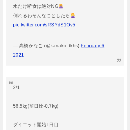
水だけ断食は絶対NG
倒れるわそんなことしたら
pic.twitter.com/sRSYdS1Ov5
— 高橋かなこ (@kanako_tkhs)
February 6,
2021
2/1
56.5kg(前日比-0.7kg)
ダイエット開始1日目