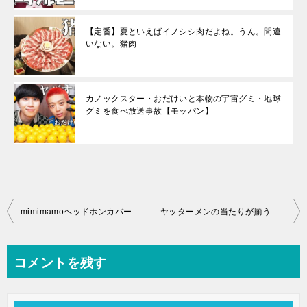
【定番】夏といえばイノシシ肉だよね。うん。間違
いない。猪肉
カノックスター・おだけいと本物の宇宙グミ・地球
グミを食べ放送事故【モッパン】
投
mimimamoヘッドホンカバーでボロボロのヘッドホンが復活！
ヤッターメンの当たりが揃うまで【ヒカル 】
稿
ナ
コメントを残す
ビ
ゲ