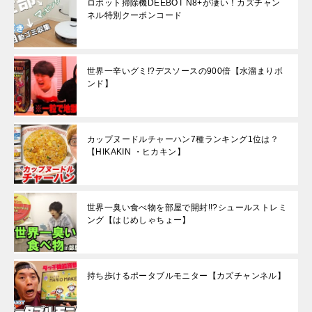
ロボット掃除機DEEBOT N8+が凄い！カズチャン
ネル特別クーポンコード
世界一辛いグミ!?デスソースの900倍【水溜まりボ
ンド】
カップヌードルチャーハン7種ランキング1位は？
【HIKAKIN ・ヒカキン】
世界一臭い食べ物を部屋で開封!!?シュールストレミ
ング【はじめしゃちょー】
持ち歩けるポータブルモニター【カズチャンネル】