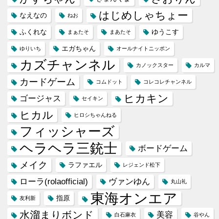
はじめしゃちょー
なえなの
ねお
ふくれな
ゆうこす
まぁたそ
まあたそ
エガちゃん
ゆりいち
オールナイトニッポン
カズチャンネル
カノックスター
カルマ
カードゲーム
コムドット
コレコレチャンネル
ヒカキン
ゴージャス
セイキン
ヒカル
ヒロシちゃんねる
フィッシャーズ
ヘラヘラ三銃士
ボードゲーム
メイク
ラファエル
レジェンド松下
ローラ(rolaofficial)
ヴァンゆん
丸山礼
東海オンエア
指原
友利新
水溜まりボンド
美容
白石麻衣
谷やん