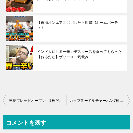
【東海オンエア】〇〇したら即帰宅ホームパーテ
ィ！
インド人に世界一辛いデスソースを食べてもらった
【おるたな】ザソース一気飲み
投
三菱ブレッドオーブン 1枚だけしか焼けないが最高の焼き具合！【カズチャンネル】
カップヌードルチャーハン7種ランキング1位は？【HIKAKIN ・ヒカキン】
稿
ナ
コメントを残す
ビ