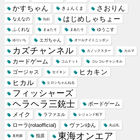
かすちゃん
さおりん
きょんくま
はじめしゃちょー
なえなの
ねお
ふくれな
ゆうこす
まぁたそ
まあたそ
エガちゃん
ゆりいち
オールナイトニッポン
カズチャンネル
カノックスター
カルマ
カードゲーム
コムドット
コレコレチャンネル
ヒカキン
ゴージャス
セイキン
ヒカル
ヒロシちゃんねる
フィッシャーズ
ヘラヘラ三銃士
ボードゲーム
メイク
ラファエル
レジェンド松下
ローラ(rolaofficial)
ヴァンゆん
丸山礼
東海オンエア
指原
友利新