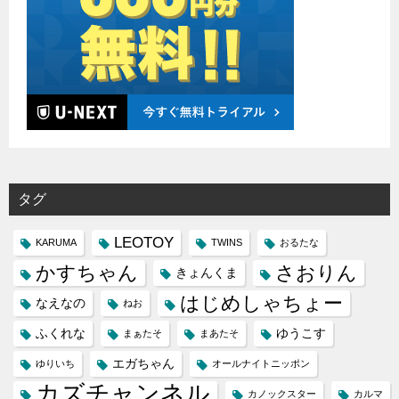
タグ
LEOTOY
KARUMA
TWINS
おるたな
かすちゃん
さおりん
きょんくま
はじめしゃちょー
なえなの
ねお
ふくれな
ゆうこす
まぁたそ
まあたそ
エガちゃん
ゆりいち
オールナイトニッポン
カズチャンネル
カノックスター
カルマ