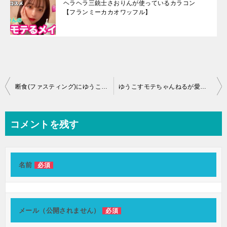
ヘラヘラ三銃士さおりんが使っているカラコン
【フランミーカカオワッフル】
投
断食(ファスティング)にゆうこすモテちゃんねるが挑戦！ダイエット
ゆうこすモテちゃんねるが愛用のシャンプーines
稿
ナ
コメントを残す
ビ
ゲ
ー
名前
必須
シ
ョ
メール（公開されません）
必須
ン