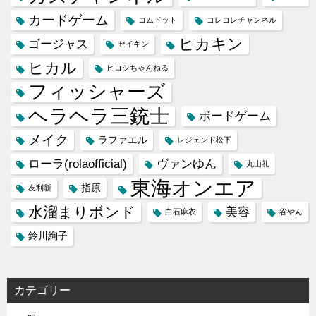
カードゲーム
コムドット
コレコレチャンネル
ヒカキン
ゴージャス
セイキン
ヒカル
ヒロシちゃんねる
フィッシャーズ
ヘラヘラ三銃士
ボードゲーム
メイク
ラファエル
レジェンド松下
ローラ(rolaofficial)
ヴァンゆん
丸山礼
東海オンエア
指原
友利新
水溜まりボンド
美容
白石麻衣
谷やん
鈴川絢子
カテゴリー