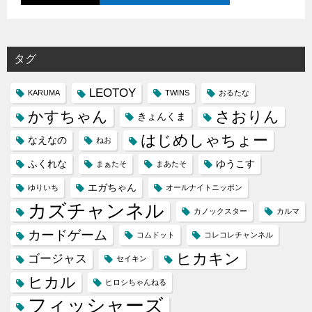
タグ
LEOTOY
KARUMA
TWINS
おるたな
かすちゃん
さおりん
きょんくま
はじめしゃちょー
なえなの
ねお
ふくれな
ゆうこす
まぁたそ
まあたそ
エガちゃん
ゆりいち
オールナイトニッポン
カズチャンネル
カノックスター
カルマ
カードゲーム
コムドット
コレコレチャンネル
ヒカキン
ゴージャス
セイキン
ヒカル
ヒロシちゃんねる
フィッシャーズ