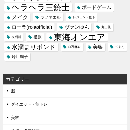
ヘラヘラ三銃士
ボードゲーム
メイク
ラファエル
レジェンド松下
ローラ(rolaofficial)
ヴァンゆん
丸山礼
東海オンエア
指原
友利新
水溜まりボンド
美容
白石麻衣
谷やん
鈴川絢子
カテゴリー
服
ダイエット・筋トレ
美容