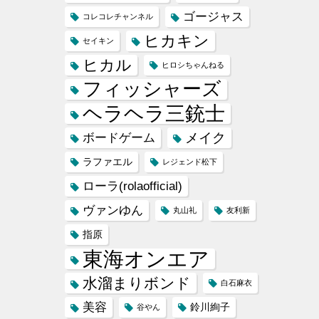
ゴージャス
コレコレチャンネル
ヒカキン
セイキン
ヒカル
ヒロシちゃんねる
フィッシャーズ
ヘラヘラ三銃士
メイク
ボードゲーム
ラファエル
レジェンド松下
ローラ(rolaofficial)
ヴァンゆん
丸山礼
友利新
指原
東海オンエア
水溜まりボンド
白石麻衣
美容
鈴川絢子
谷やん