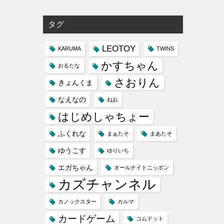
タグ
LEOTOY
KARUMA
TWINS
かすちゃん
おるたな
さおりん
きょんくま
なえなの
ねお
はじめしゃちょー
ふくれな
まぁたそ
まあたそ
ゆうこす
ゆりいち
エガちゃん
オールナイトニッポン
カズチャンネル
カノックスター
カルマ
カードゲーム
コムドット