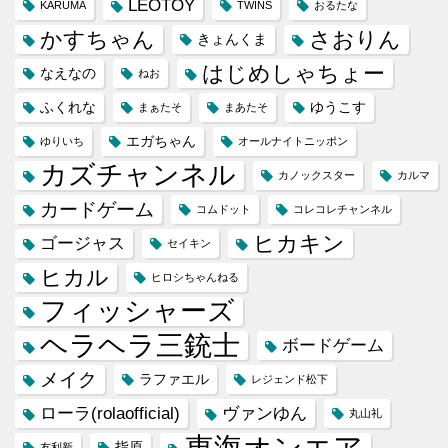
LEOTOY
KARUMA
TWINS
おるたな
かすちゃん
さおりん
きょんくま
はじめしゃちょー
なえなの
ねお
ふくれな
ゆうこす
まぁたそ
まあたそ
エガちゃん
ゆりいち
オールナイトニッポン
カズチャンネル
カノックスター
カルマ
カードゲーム
コムドット
コレコレチャンネル
ヒカキン
ゴージャス
セイキン
ヒカル
ヒロシちゃんねる
フィッシャーズ
ヘラヘラ三銃士
ボードゲーム
メイク
ラファエル
レジェンド松下
ローラ(rolaofficial)
ヴァンゆん
丸山礼
東海オンエア
指原
友利新