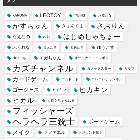
タグ
LEOTOY
KARUMA
TWINS
おるたな
かすちゃん
さおりん
きょんくま
はじめしゃちょー
なえなの
ねお
ふくれな
ゆうこす
まぁたそ
まあたそ
エガちゃん
ゆりいち
オールナイトニッポン
カズチャンネル
カノックスター
カルマ
カードゲーム
コムドット
コレコレチャンネル
ヒカキン
ゴージャス
セイキン
ヒカル
ヒロシちゃんねる
フィッシャーズ
ヘラヘラ三銃士
ボードゲーム
メイク
ラファエル
レジェンド松下