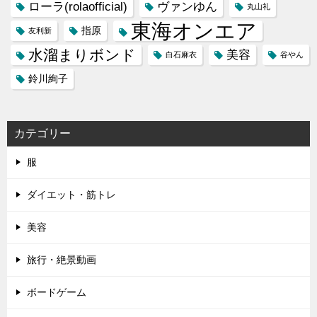
ローラ(rolaofficial)
ヴァンゆん
丸山礼
東海オンエア
指原
友利新
水溜まりボンド
美容
白石麻衣
谷やん
鈴川絢子
カテゴリー
服
ダイエット・筋トレ
美容
旅行・絶景動画
ボードゲーム